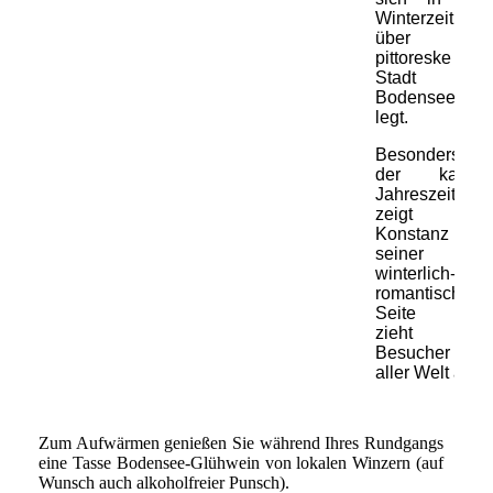
Winterzeit
über die
pittoreske
Stadt am
Bodensee
legt.
Besonders in
der kalten
Jahreszeit
zeigt sich
Konstanz von
seiner
winterlich-
romantischen
Seite und
zieht
Besucher aus
aller Welt an.
Zum Aufwärmen genießen Sie während Ihres Rundgangs
eine Tasse Bodensee-Glühwein von lokalen Winzern (auf
Wunsch auch alkoholfreier Punsch).