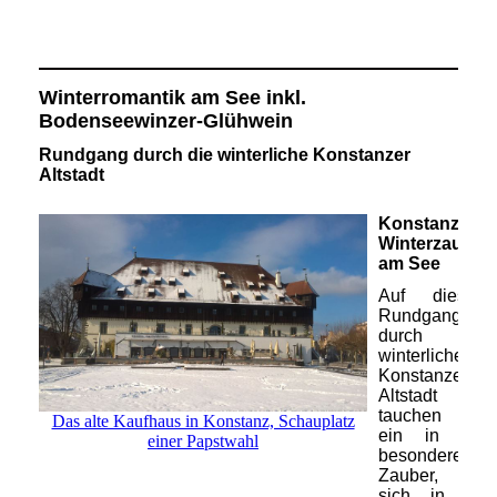
Winterromantik am See inkl.
Bodenseewinzer-Glühwein
Rundgang durch die winterliche Konstanzer
Altstadt
Konstanzer
Winterzauber
am See
Auf diesem
Rundgang
durch die
winterliche
Konstanzer
Altstadt
tauchen Sie
Das alte Kaufhaus in Konstanz, Schauplatz
ein in den
einer Papstwahl
besonderen
Zauber, der
sich in der