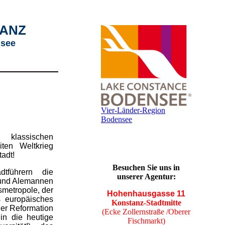
TANZ
nsee
Vier-Länder-Region
Bodensee
klassischen
ten Weltkrieg
tadt!
Besuchen Sie uns in
tführern die
unserer Agentur:
 und Alemannen
smetropole, der
Hohenhausgasse 11
s europäisches
Konstanz-Stadtmitte
 der Reformation
(Ecke Zollernstraße /Oberer
in die heutige
Fischmarkt)