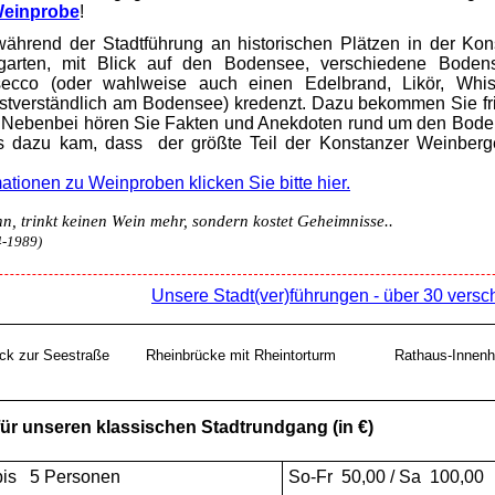
einprobe
!
hrend der Stadtführung an historischen Plätzen in der Kons
garten, mit Blick auf den Bodensee, verschiedene Bode
ecco (oder wahlweise auch einen Edelbrand, Likör, Whi
lbstverständlich am Bodensee)
kredenzt. Dazu bekommen Sie fr
 Nebenbei hören Sie Fakten und Anekdoten rund um den Bode
es dazu kam, dass der größte Teil der Konstanzer Weinberg
mationen zu Weinproben klicken Sie bitte
hier
.
n, trinkt keinen Wein mehr, sondern kostet Geheimnisse..
4-1989)
Unsere Stadt(ver)führungen - über 30 ver
ick zur Seestraße
Rheinbrücke mit Rheintorturm
Rathaus-Innenh
für unseren klassischen Stadtrundgang (in €)
bis 5 Personen
So-Fr 50,00 / Sa 100,00