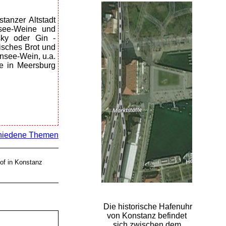
tanzer Altstadt
nsee-Weine und
sky oder Gin -
isches Brot und
nsee-Wein, u.a.
e in Meersburg
schiedene Themen
of in Konstanz
Die historische Hafenuhr
von Konstanz befindet
sich zwischen dem