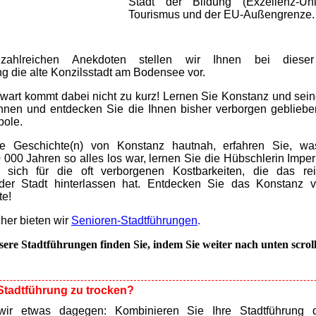
Stadt der Bildung (Exzellenz-Univ
Tourismus und der EU-Außengrenze.
zahlreichen Anekdoten stellen wir Ihnen bei dieser 
ng die alte Konzilsstadt am Bodensee vor.
art kommt dabei nicht zu kurz! Lernen Sie Konstanz und sei
nnen und entdecken Sie die Ihnen bisher verborgen gebliebe
ole.
e Geschichte(n) von Konstanz hautnah, erfahren Sie, wa
000 Jahren so alles los war, lernen Sie die Hübschlerin Impe
et sich für die oft verborgenen Kostbarkeiten, die das r
der Stadt hinterlassen hat. Entdecken Sie das Konstanz v
te!
her bieten wir
Senioren-Stadtführungen
.
sere Stadtführungen finden Sie, indem Sie weiter nach unten scrol
 Stadtführung zu trocken?
ir etwas dagegen: Kombinieren Sie Ihre Stadtführung d