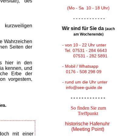
ersität!), des
(Mo - Sa 10 - 18 Uhr)
- - - - - - - - - - - -
kurzweiligen
Wir sind für Sie da
(auch
am Wochenende)
ne Wahrzeichen
- von 10 - 22 Uhr unter
nen Seiten der
Tel. 07531 - 284 6643
07531 - 282 5891
s hier in den
- Mobil / Whatsapp
ria kennen, und
0176 - 508 298 09
eiche Erbe der
on vorgestern,
- rund um die Uhr unter
info@see-guide.de
- - - - - - - - - - - - -
len.
So finden Sie zum
Treffpunkt
historische Hafenuhr
(Meeting Point)
och mit einer