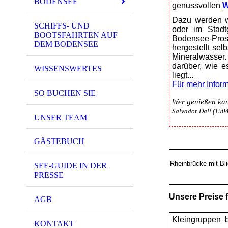
BODENSEE
genussvollen
W
Dazu werden wä
SCHIFFS- UND
oder im Stadt
BOOTSFAHRTEN AUF
Bodensee-Pros
DEM BODENSEE
hergestellt se
Mineralwasser.
darüber, wie 
WISSENSWERTES
liegt...
Für mehr Infor
SO BUCHEN SIE
Wer genießen kan
Salvador Dalí (190
UNSER TEAM
GÄSTEBUCH
Rheinbrücke mit Bl
SEE-GUIDE IN DER
PRESSE
Unsere Preise 
AGB
Kleingruppen 
KONTAKT