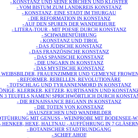
- KONSTANZ UND SEINE KIRCHEN UND KLÖSTER
- VOM BISTUM ZUM LANDKREIS KONSTANZ
- KONSTANZ, EINE STADT IM THURGAU
- DIE REFORMATION IN KONSTANZ
- AUF DEN SPUREN DER WANDERHURE
- LITERA-TOUR - MIT POESIE DURCH KONSTANZ
- SCHWABENFÜHRUNG
- KONSTANZ UND TIROL
- DAS JÜDISCHE KONSTANZ
- DAS FRANZÖSISCHE KONSTANZ
- DAS SPANISCHE KONSTANZ
- DIE UNGARN IN KONSTANZ
- DAS MYSTISCHE KONSTANZ
- WEIBSBILDER, FRAUENZIMMER UND 'GEMEYNE FROWEN
- REFORMER, REBELLEN, REVOLUTIONÄRE
- TOTSCHLAG UND TYRANNENMORD IN KONSTANZ
KÖNIGE, KLERIKER, KETZER, KURTISANEN UND KONSTAN
 IN 3 TEUFELS NAMEN! SPRICHWÖRTLICH DURCH KONSTA
- DIE RENAISSANCE BEGANN IN KONSTANZ
- DIE TOTEN VON KONSTANZ
- HAUSZEICHEN UND WANDBILDER
ADTFÜHRUNG MIT GENUSS - WEINPROBE MIT BODENSEE-W
- HENKER, HEXE, HALTNAU - AUFFÜHRUNG IN 7 GLÄSER
- BOTANISCHER STADTRUNDGANG
- SCHIFF AHOI!