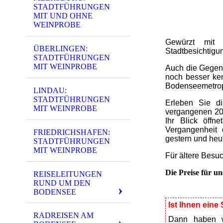
STADTFÜHRUNGEN
MIT UND OHNE
WEINPROBE
Gewürzt mit 
ÜBERLINGEN:
Stadtbesichtigu
STADTFÜHRUNGEN
MIT WEINPROBE
Auch die Gegenw
noch besser ke
Bodenseemetrop
LINDAU:
STADTFÜHRUNGEN
Erleben Sie di
MIT WEINPROBE
vergangenen 20 
Ihr Blick öffn
Vergangenheit 
FRIEDRICHSHAFEN:
gestern und heu
STADTFÜHRUNGEN
MIT WEINPROBE
Für ältere Besuc
Die Preise für un
REISELEITUNGEN
RUND UM DEN
BODENSEE
Ist Ihnen eine
RADREISEN AM
Dann haben w