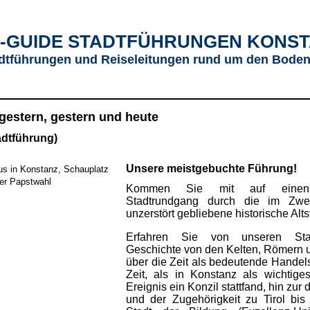
-GUIDE STADTFÜHRUNGEN KONS
dtführungen und Reiseleitungen rund um den Bode
gestern, gestern und heute
adtführung)
Unsere meistgebuchte Führung!
us in Konstanz, Schauplatz
ner Papstwahl
Kommen Sie mit auf einen 
Stadtrundgang durch die im Zwei
unzerstört gebliebene historische Alts
Erfahren Sie von unseren Stad
Geschichte von den Kelten, Römern
über die Zeit als bedeutende Handel
Zeit, als in Konstanz als wichtige
Ereignis ein Konzil stattfand, hin zur
und der Zugehörigkeit zu Tirol bis 