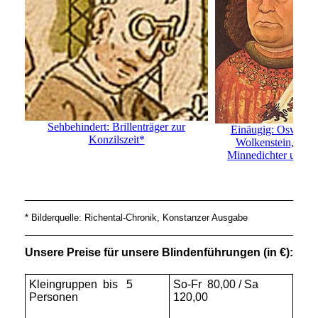
Sehbehindert: Brillenträger zur
Einäugig: Oswald 
Konzilszeit*
Wolkenstein, Tirol
Minnedichter und Ri
* Bilderquelle: Richental-Chronik, Konstanzer Ausgabe
Unsere Preise für unsere Blindenführungen
(in €):
Kleingruppen bis 5
So-Fr 80,00 / Sa
Personen
12
0,00