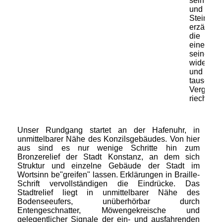
sein, was
und n
Steine
erzähle
die Ak
eines 
seine Fu
widerspie
und 
tausend
Vergange
riechen!
Unser Rundgang startet an der Hafenuhr, in
unmittelbarer Nähe des Konzilsgebäudes. Von hier
aus sind es nur wenige Schritte hin zum
Bronzerelief der Stadt Konstanz, an dem sich
Struktur und einzelne Gebäude der Stadt im
Wortsinn be"greifen" lassen. Erklärungen in Braille-
Schrift vervollständigen die Eindrücke. Das
Stadtrelief liegt in unmittelbarer Nähe des
Bodenseeufers, unüberhörbar durch
Entengeschnatter, Möwengekreische und
gelegentlicher Signale der ein- und ausfahrenden