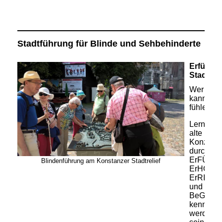
Stadtführung für Blinde und Sehbehinderte
Erfühlba
Stadtru
Wer nich
kann,
fühlen!
Lernen S
alte
Konzilsst
durch
ErFÜHL
Blindenführung am Konstanzer Stadtrelief
ErHÖRE
ErRIEC
und
BeGREI
kennen
werden e